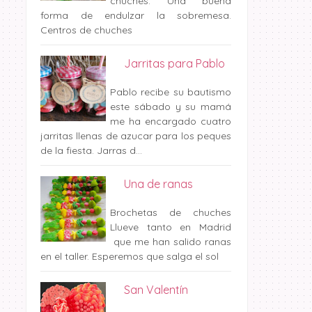
chuches. Una buena
forma de endulzar la sobremesa.
Centros de chuches
Jarritas para Pablo
Pablo recibe su bautismo
Una coca cola ?
Comienzan las Comuni
este sábado y su mamá
me ha encargado cuatro
jarritas llenas de azucar para los peques
de la fiesta. Jarras d...
Una de ranas
Brochetas de chuches
Llueve tanto en Madrid
que me han salido ranas
en el taller. Esperemos que salga el sol
San Valentín