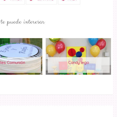
e puede interesar
tes Comunión
Candy lego